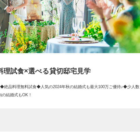
料理試食×選べる貸切邸宅見学
絶品料理無料試食◆人気の2024年秋の結婚式も最大100万ご優待♪◆少人数
内の結婚式もOK！