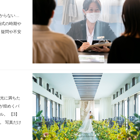
からない…
婚式の時期や
 疑問や不安
ぐ光に満ちた
が煌めくバ
。 【3】
。 写真だけ