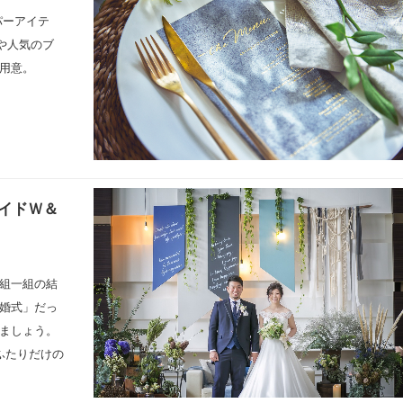
パーアイテ
や人気のブ
用意。
イドＷ＆
組一組の結
婚式」だっ
ましょう。
ふたりだけの