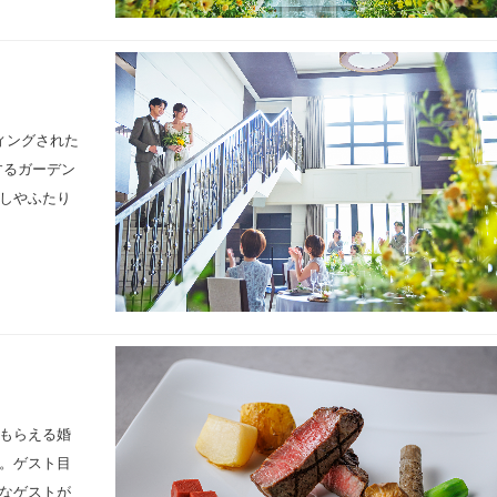
ィングされた
するガーデン
しやふたり
もらえる婚
。ゲスト目
なゲストが