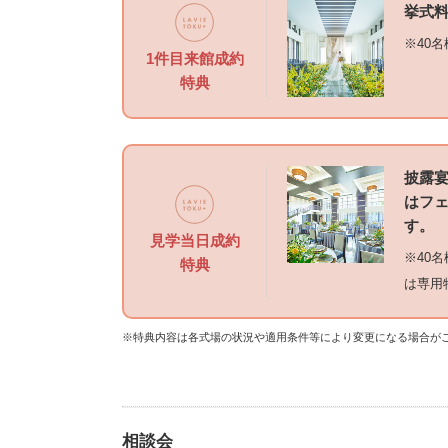
挙式料
※40
1件目来館成約
特典
披露
はフェ
す。
見学当日成約
※40
特典
は専用
※特典内容は各式場の状況や適用条件等により変更になる場合が
相談会