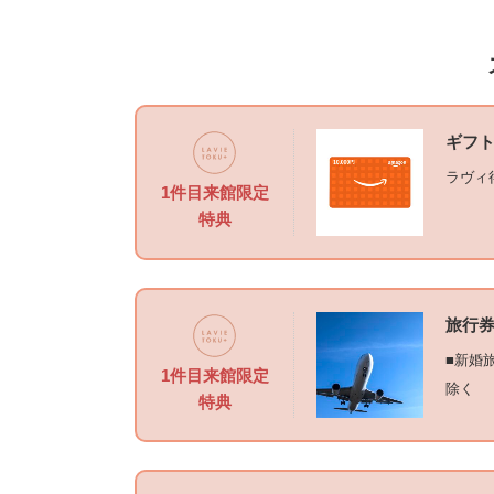
ギフト
ラヴィ
1件目来館限定
特典
旅行券
■新婚
1件目来館限定
除く
特典