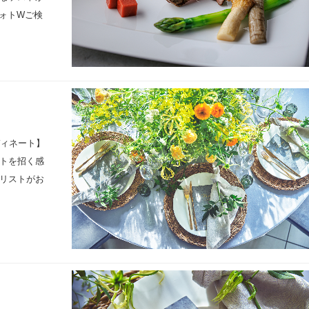
ォトWご検
ディネート】
トを招く感
リストがお
。