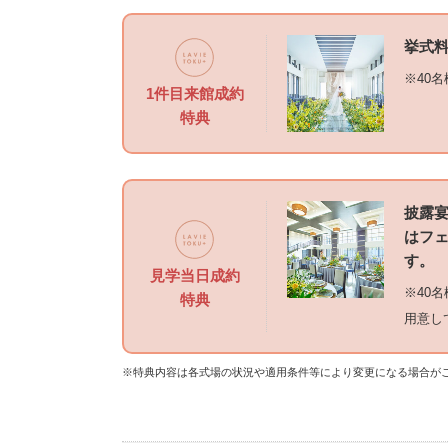
挙式料
※40
1件目来館成約
特典
披露
はフェ
す。
見学当日成約
※40
特典
用意し
※特典内容は各式場の状況や適用条件等により変更になる場合が