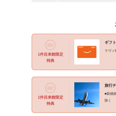
ギフト
ラヴィ
1件目来館限定
特典
旅行チ
■新婚
1件目来館限定
除く
特典