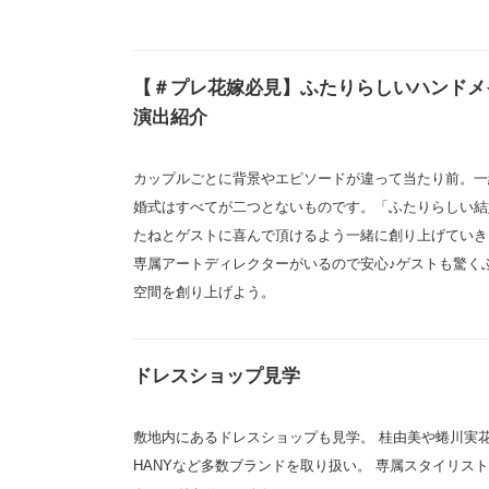
【＃プレ花嫁必見】ふたりらしいハンドメ
演出紹介
カップルごとに背景やエピソードが違って当たり前。一
婚式はすべてが二つとないものです。「ふたりらしい結
たねとゲストに喜んで頂けるよう一緒に創り上げていき
専属アートディレクターがいるので安心♪ゲストも驚く
空間を創り上げよう。
ドレスショップ見学
敷地内にあるドレスショップも見学。 桂由美や蜷川実花
HANYなど多数ブランドを取り扱い。 専属スタイリス