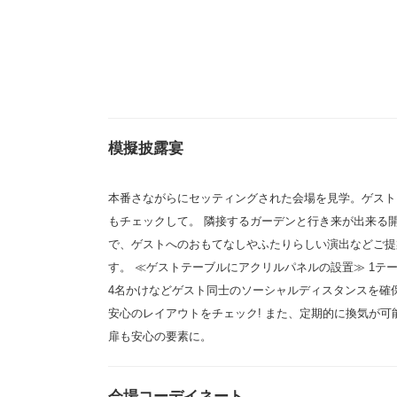
模擬披露宴
本番さながらにセッティングされた会場を見学。ゲスト
もチェックして。 隣接するガーデンと行き来が出来る
で、ゲストへのおもてなしやふたりらしい演出などご提
す。 ≪ゲストテーブルにアクリルパネルの設置≫ 1テ
4名かけなどゲスト同士のソーシャルディスタンスを確
安心のレイアウトをチェック! また、定期的に換気が可
扉も安心の要素に。
会場コーデイネート