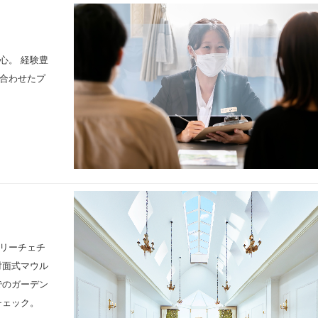
心。 経験豊
合わせたプ
リーチェチ
対面式マウル
でのガーデン
チェック。