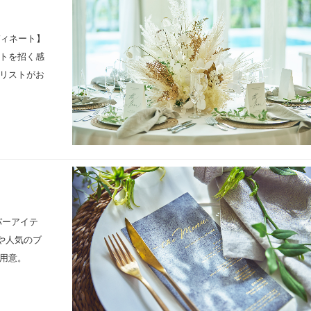
ディネート】
トを招く感
リストがお
。
パーアイテ
や人気のブ
用意。