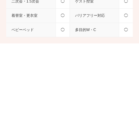
二次会・1.5次会
◯
ゲスト控室
◯
着替室・更衣室
◯
バリアフリー対応
◯
ベビーベッド
◯
多目的W・C
◯