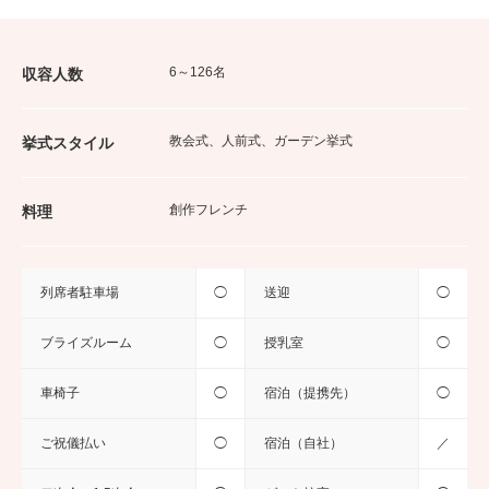
6～126名
収容人数
教会式、人前式、ガーデン挙式
挙式スタイル
創作フレンチ
料理
列席者駐車場
◯
送迎
◯
ブライズルーム
◯
授乳室
◯
車椅子
◯
宿泊（提携先）
◯
ご祝儀払い
◯
宿泊（自社）
／