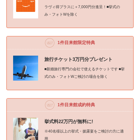
ラヴィ得プラスに＋7,000円分進呈！■挙式の
み・フォトWを除く
1件目来館限定特典
旅行チケット3万円分プレゼント
■新婚旅行専門の会社で使えるチケットです ■挙
式のみ・フォトWご検討の場合を除く
1件目来館成約特典
挙式料22万円が無料に!
※40名様以上の挙式・披露宴をご検討の方に適
用