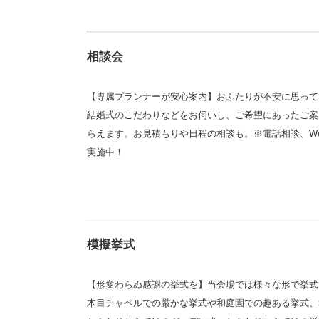
相談会
【専属プランナーが安心案内】おふたりが不安に思って
結婚式のこだわりなどをお伺いし、ご希望にあったご案
らえます。お見積もりや日程の相談も。※電話相談、W
実施中！
模擬挙式
【形変わらぬ感謝の挙式を】当会場では様々な形で挙式
木目チャペルでの厳かな挙式や和庭園での趣ある挙式、