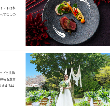
ポイントは料
もてなしの
ョップと提携
和装も豊富
出逢えるは