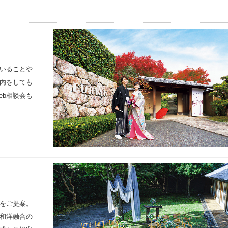
いることや
内をしても
eb相談会も
をご提案。
和洋融合の