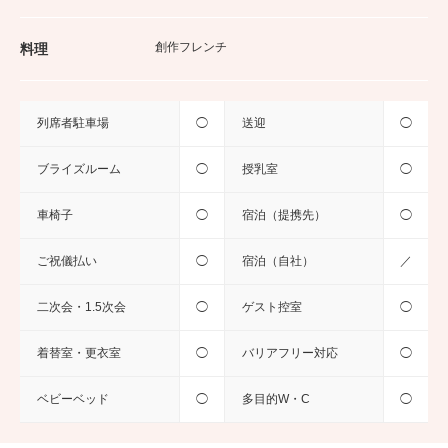
創作フレンチ
料理
列席者駐車場
◯
送迎
◯
ブライズルーム
◯
授乳室
◯
車椅子
◯
宿泊（提携先）
◯
ご祝儀払い
◯
宿泊（自社）
／
二次会・1.5次会
◯
ゲスト控室
◯
着替室・更衣室
◯
バリアフリー対応
◯
ベビーベッド
◯
多目的W・C
◯