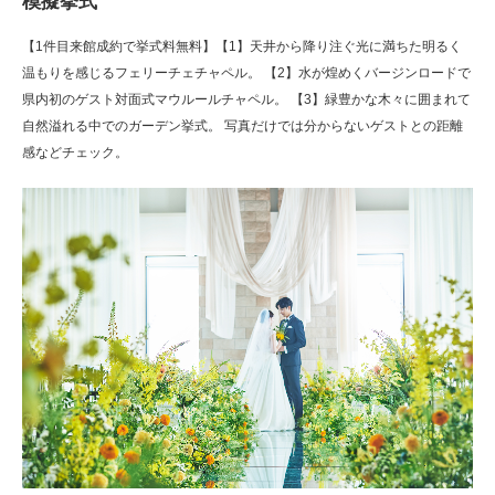
模擬挙式
【1件目来館成約で挙式料無料】【1】天井から降り注ぐ光に満ちた明るく
温もりを感じるフェリーチェチャペル。 【2】水が煌めくバージンロードで
県内初のゲスト対面式マウルールチャペル。 【3】緑豊かな木々に囲まれて
自然溢れる中でのガーデン挙式。 写真だけでは分からないゲストとの距離
感などチェック。