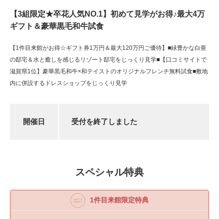
【3組限定★卒花人気NO.1】初めて見学がお得♪最大4万
ギフト＆豪華黒毛和牛試食
【1件目来館がお得☆ギフト券1万円＆最大120万円ご優待】■緑豊かな白亜
の邸宅＆水と癒しを感じるリゾート邸宅をじっくり見学■【口コミサイトで
滋賀県1位】豪華黒毛和牛×和テイストのオリジナルフレンチ無料試食■敷地
内に併設するドレスショップをじっくり見学
開催日
受付を終了しました
スペシャル特典
1件目来館限定特典