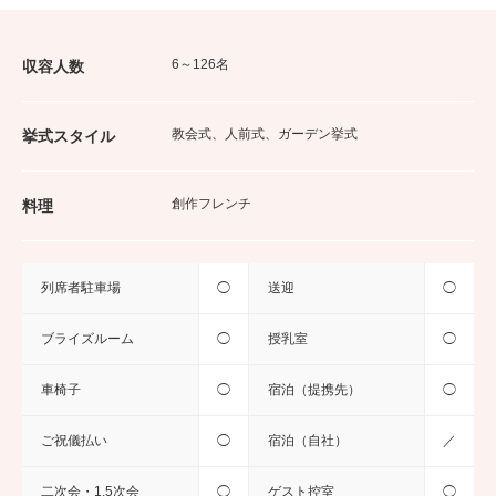
6～126名
収容人数
教会式、人前式、ガーデン挙式
挙式スタイル
創作フレンチ
料理
列席者駐車場
◯
送迎
◯
ブライズルーム
◯
授乳室
◯
車椅子
◯
宿泊（提携先）
◯
ご祝儀払い
◯
宿泊（自社）
／
二次会・1.5次会
◯
ゲスト控室
◯