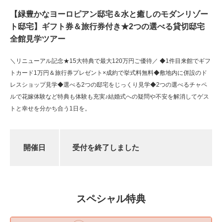
【緑豊かなヨーロピアン邸宅＆水と癒しのモダンリゾー
ト邸宅】ギフト券＆旅行券付き★2つの選べる貸切邸宅
全館見学ツアー
＼リニューアル記念★15大特典で最大120万円ご優待／ ◆1件目来館でギフ
トカード1万円＆旅行券プレゼント×成約で挙式料無料◆敷地内に併設のド
レスショップ見学◆選べる2つの邸宅をじっくり見学◆2つの選べるチャペ
ルで花嫁体験など特典も体験も充実♪結婚式への疑問や不安を解消してゲス
トと幸せを分かち合う1日を。
開催日
受付を終了しました
スペシャル特典