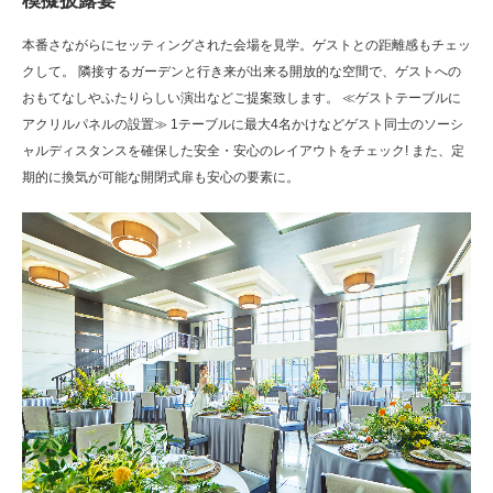
模擬披露宴
本番さながらにセッティングされた会場を見学。ゲストとの距離感もチェッ
クして。 隣接するガーデンと行き来が出来る開放的な空間で、ゲストへの
おもてなしやふたりらしい演出などご提案致します。 ≪ゲストテーブルに
アクリルパネルの設置≫ 1テーブルに最大4名かけなどゲスト同士のソーシ
ャルディスタンスを確保した安全・安心のレイアウトをチェック! また、定
期的に換気が可能な開閉式扉も安心の要素に。