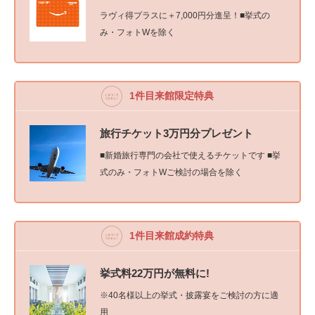
ラヴィ得プラスに＋7,000円分進呈！■挙式の
み・フォトWを除く
1件目来館限定特典
旅行チケット3万円分プレゼント
■新婚旅行専門の会社で使えるチケットです ■挙
式のみ・フォトWご検討の場合を除く
1件目来館成約特典
挙式料22万円が無料に!
※40名様以上の挙式・披露宴をご検討の方に適
用