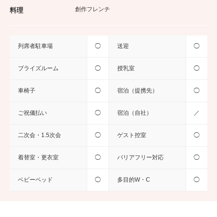
創作フレンチ
料理
列席者駐車場
◯
送迎
◯
ブライズルーム
◯
授乳室
◯
車椅子
◯
宿泊（提携先）
◯
ご祝儀払い
◯
宿泊（自社）
／
二次会・1.5次会
◯
ゲスト控室
◯
着替室・更衣室
◯
バリアフリー対応
◯
ベビーベッド
◯
多目的W・C
◯