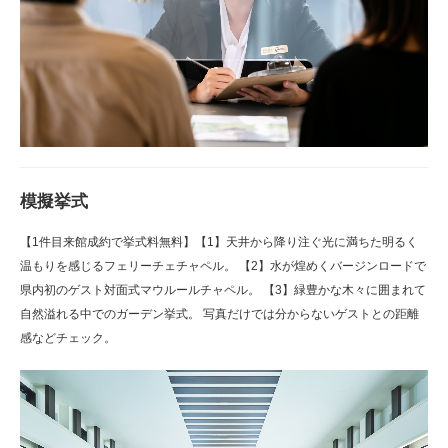
模擬挙式
【1件目来館成約で挙式料無料】【1】天井から降り注ぐ光に満ちた明るく
温もりを感じるフェリーチェチャペル。 【2】水が煌めくバージンロードで
県内初のゲスト対面式マウルールチャペル。 【3】緑豊かな木々に囲まれて
自然溢れる中でのガーデン挙式。 写真だけでは分からないゲストとの距離
感などチェック。