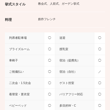
教会式、人前式、ガーデン挙式
挙式スタイル
創作フレンチ
料理
列席者駐車場
◯
送迎
◯
ブライズルーム
◯
授乳室
◯
車椅子
◯
宿泊（提携先）
◯
ご祝儀払い
◯
宿泊（自社）
／
二次会・1.5次会
◯
ゲスト控室
◯
着替室・更衣室
◯
バリアフリー対応
◯
ベビーベッド
◯
多目的W・C
◯