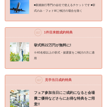
■新婚旅行専門の会社で使えるチケットです ■挙
式のみ・フォトWご検討の場合を除く
1件目来館成約特典
挙式料22万円が無料に!
※40名様以上の挙式・披露宴をご検討の方に適
用
見学当日成約特典
フェア参加当日にご成約になると会場
費ご優待などさらにお得な特典をご用
意!!