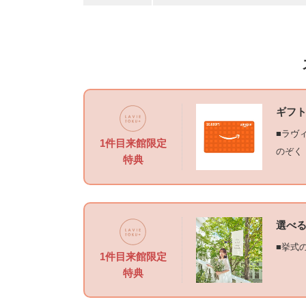
ギフト
■ラヴィ
1件目来館限定
のぞく
特典
選べ
■挙式
1件目来館限定
特典