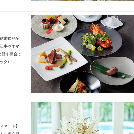
結婚式だか
江牛やオマ
と話す機会で
ック♪
ディネート】
トを招く感