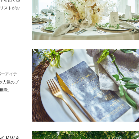
リストがお
。
パーアイテ
や人気のブ
用意。
イドＷ＆