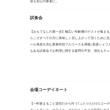
扉も安心の要素に。
試食会
【おもてなしの第一歩】幅広い年齢層のゲストが集まる
らこそすべての方に美味しく召し上がって頂くために近
ール海老を含む新春特別フルコースを堪能♪直接シェフ
もある試食会でお料理に関する疑問や不安、演出もチェ
会場コーデイネート
【一軒家まるごと貸切だから叶う｢ふたりだけの｣コー
エントランス、ホワイエ、ロビーもふたりの自宅にゲス