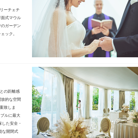
リーチェチ
対面式マウル
でのガーデン
チェック。
との距離感
開放的な空間
案致しま
ーブルに最大
保した安全・
能な開閉式