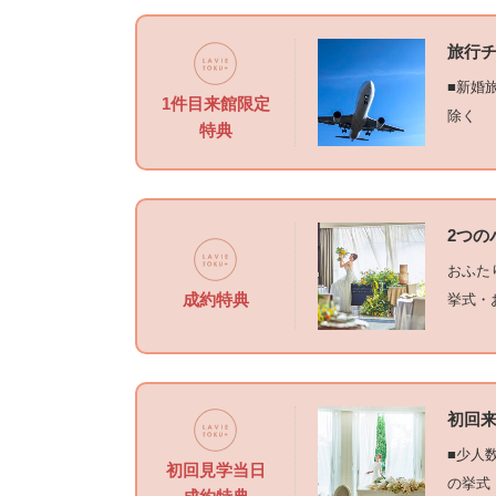
旅行チ
■新婚
1件目来館限定
除く
特典
2つの
おふた
成約特典
挙式・
初回来
■少人
初回見学当日
の挙式