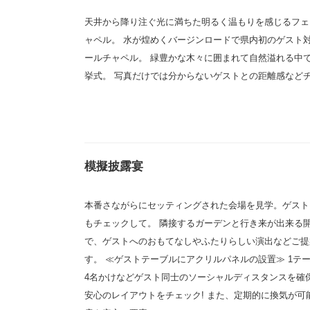
天井から降り注ぐ光に満ちた明るく温もりを感じるフェ
ャペル。 水が煌めくバージンロードで県内初のゲスト
ールチャペル。 緑豊かな木々に囲まれて自然溢れる中
挙式。 写真だけでは分からないゲストとの距離感など
模擬披露宴
本番さながらにセッティングされた会場を見学。ゲスト
もチェックして。 隣接するガーデンと行き来が出来る
で、ゲストへのおもてなしやふたりらしい演出などご提
す。 ≪ゲストテーブルにアクリルパネルの設置≫ 1テ
4名かけなどゲスト同士のソーシャルディスタンスを確
安心のレイアウトをチェック! また、定期的に換気が可