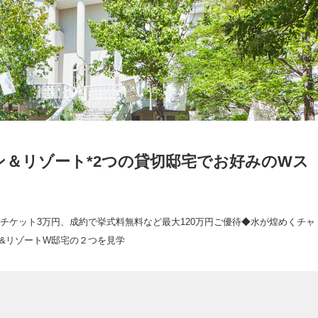
デン＆リゾート*2つの貸切邸宅でお好みのWス
チケット3万円、成約で挙式料無料など最大120万円ご優待◆水が煌めくチャ
&リゾートW邸宅の２つを見学