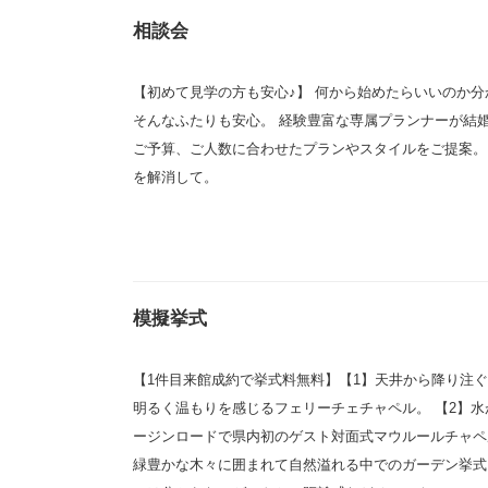
相談会
【初めて見学の方も安心♪】 何から始めたらいいのか分
そんなふたりも安心。 経験豊富な専属プランナーが結
ご予算、ご人数に合わせたプランやスタイルをご提案。
を解消して。
模擬挙式
【1件目来館成約で挙式料無料】【1】天井から降り注
明るく温もりを感じるフェリーチェチャペル。 【2】水
ージンロードで県内初のゲスト対面式マウルールチャペル
緑豊かな木々に囲まれて自然溢れる中でのガーデン挙式