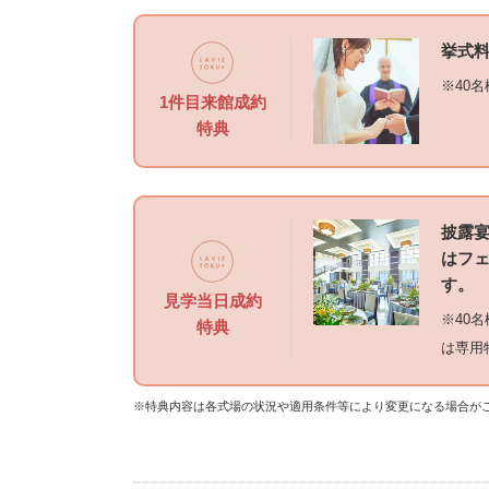
挙式料
※40
1件目来館成約
特典
披露
はフェ
す。
見学当日成約
※40
特典
は専用
※特典内容は各式場の状況や適用条件等により変更になる場合が