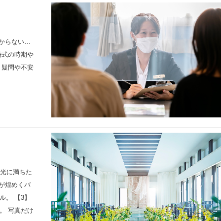
からない…
婚式の時期や
 疑問や不安
ぐ光に満ちた
が煌めくバ
。 【3】
。 写真だけ