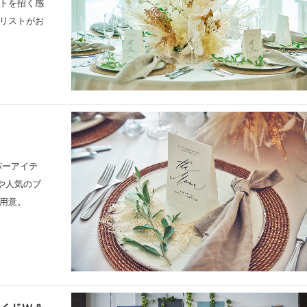
トを招く感
リストがお
。
パーアイテ
や人気のブ
用意。