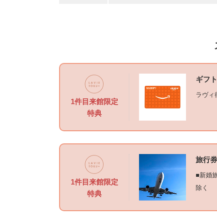
ギフト
ラヴィ
1件目来館限定
特典
旅行券
■新婚
1件目来館限定
除く
特典