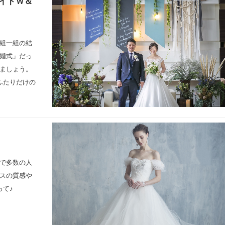
イドＷ＆
組一組の結
婚式」だっ
ましょう。
ふたりだけの
で多数の人
スの質感や
って♪