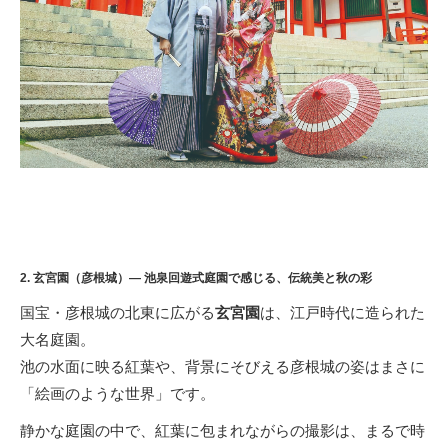
2.
玄宮園
（
彦根城
）— 池泉回遊式庭園で感じる、伝統美と秋の彩
国宝・彦根城の北東に広がる
玄宮園
は、江戸時代に造られた
大名庭園。
池の水面に映る紅葉や、背景にそびえる彦根城の姿はまさに
「絵画のような世界」です。
静かな庭園の中で、紅葉に包まれながらの撮影は、まるで時