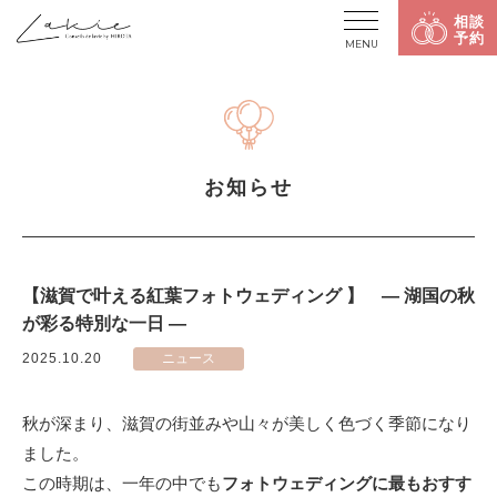
相談
予約
MENU
お知らせ
【滋賀で叶える紅葉フォトウェディング 】 — 湖国の秋
が彩る特別な一日 —
2025.10.20
ニュース
秋が深まり、滋賀の街並みや山々が美しく色づく季節になり
ました。
この時期は、一年の中でも
フォトウェディングに最もおすす