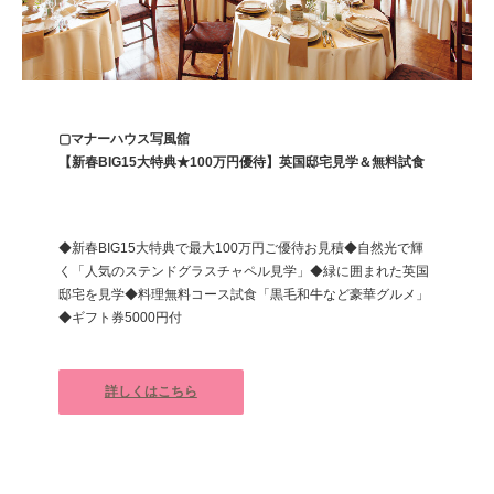
▢マナーハウス写風舘
【新春BIG15大特典★100万円優待】英国邸宅見学＆無料試食
◆新春BIG15大特典で最大100万円ご優待お見積◆自然光で輝
く「人気のステンドグラスチャペル見学」◆緑に囲まれた英国
邸宅を見学◆料理無料コース試食「黒毛和牛など豪華グルメ」
◆ギフト券5000円付
詳しくはこちら