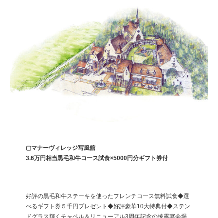
▢マナーヴィレッジ写風舘
3.6万円相当黒毛和牛コース試食×5000円分ギフト券付
好評の黒毛和牛ステーキを使ったフレンチコース無料試食◆選
べるギフト券５千円プレゼント◆好評豪華10大特典付◆ステン
ドグラス輝くチャペル＆リニューアル3周年記念の披露宴会場