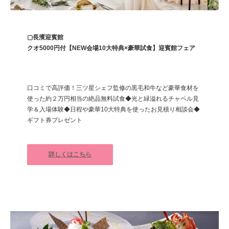
▢長濱迎賓館
クオ5000円付【NEW会場10大特典×豪華試食】迎賓館フェア
口コミで高評価！三ツ星シェフ監修の黒毛和牛など豪華食材を
使った約２万円相当の絶品無料試食◆光と緑溢れるチャペル見
学＆入場体験◆日程や豪華10大特典を使ったお見積り相談会◆
ギフト券プレゼント
詳しくはこちら