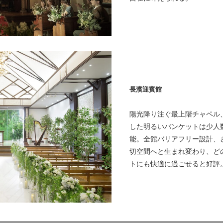
長濱迎賓館
陽光降り注ぐ最上階チャペル
した明るいバンケットは少人
能。全館バリアフリー設計、
切空間へと生まれ変わり、ど
トにも快適に過ごせると好評