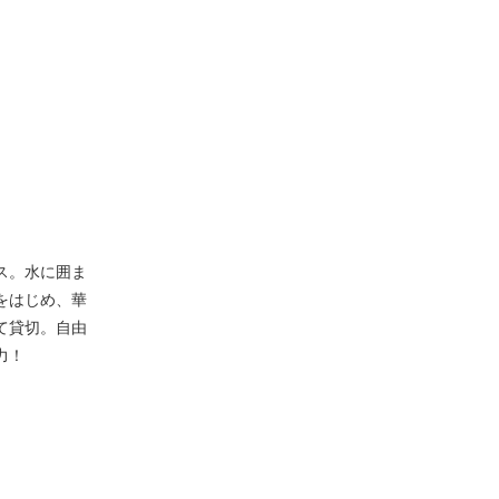
ス。水に囲ま
をはじめ、華
て貸切。自由
力！