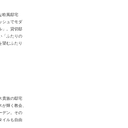
な欧風邸宅
ッシュでモダ
ル」。貸切邸
い「ふたりの
を望むふたり
ス貴族の邸宅
スが輝く教会、
ーデン。その
タイルも自由