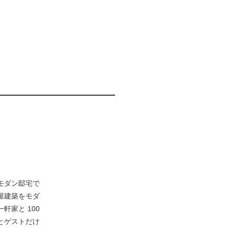
モダン邸宅で
屋建築をモダ
軒家と 100
とゲストだけ