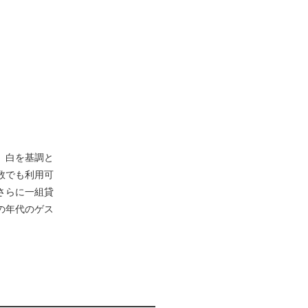
、白を基調と
数でも利用可
さらに一組貸
の年代のゲス
。