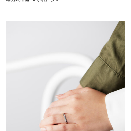
<No.2> chiron ～ ケイローン ～